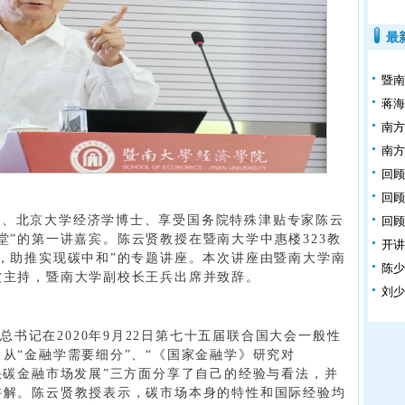
最
暨南
蒋
南方
南方
回顾
回顾
长、北京大学经济学博士、享受国务院特殊津贴专家陈云
回顾
堂”的第一讲嘉宾。
陈云贤教授在暨南大学中惠楼323教
开讲
，助推实现碳中和”的专题讲座。本次讲座由暨南大学南
陈
波主持，暨南大学副校长王兵出席并致辞。
刘
书记在2020年9月22日第七十五届联合国大会一般性
从“金融学需要细分”、“《国家金融学》研究对
快碳金融市场发展”三方面分享了自己的经验与看法，并
讲解。陈云贤教授表示，碳市场本身的特性和国际经验均