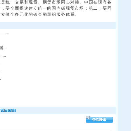
径是统一交易和现货、期货市场同步对接。中国在现有各
一，要全面提速建立统一的国内碳现货市场；第二，要同
建立健全多元化的碳金融组织服务体系。
...
...
..
.
.
.
.
[返回顶部]