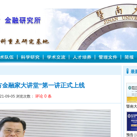
最
方金融家大讲堂”第一讲正式上线
评论
0
条
21-09-05
浏览次数：
暨南大
​预告 |