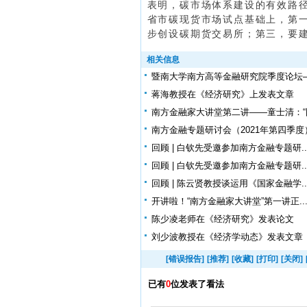
表明，碳市场体系建设的有效路
省市碳现货市场试点基础上，第
步创设碳期货交易所；
第三，要
相关信息
暨南大学南方高等金融研究院季度论坛——
蒋海教授在《经济研究》上发表文章
南方金融家大讲堂第二讲——童士清：“国
南方金融专题研讨会（2021年第四季度）.
回顾 | 白钦先受邀参加南方金融专题研..
回顾 | 白钦先受邀参加南方金融专题研..
回顾 | 陈云贤教授谈运用《国家金融学..
开讲啦！“南方金融家大讲堂”第一讲正..
陈少凌老师在《经济研究》发表论文
刘少波教授在《经济学动态》发表文章
[错误报告]
[推荐]
[收藏]
[打印]
[关闭]
已有
0
位发表了看法